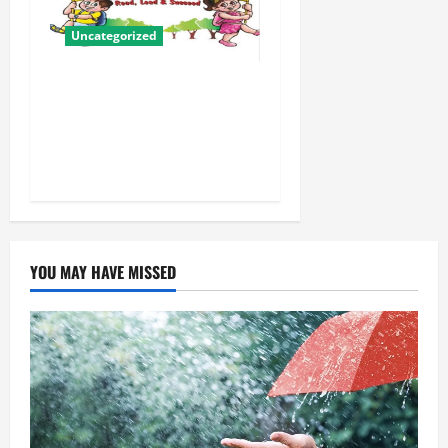
Uncategorized
बालवाटिका को सक्षम, संवेदनशील
और सृजनशील नागरिक गढ़ने की
पहली प्रयोगशाला बना रही योगी
सरकार
YOU MAY HAVE MISSED