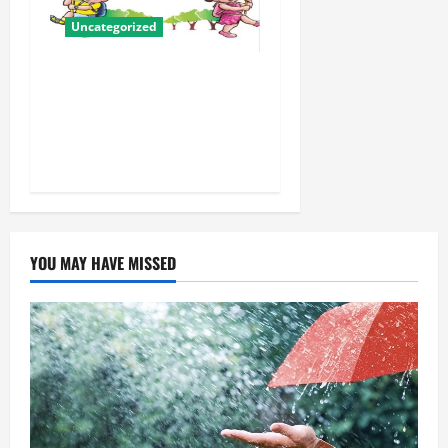
Uncategorized
बालवाटिका को सक्षम, संवेदनशील
और सृजनशील नागरिक गढ़ने की
पहली प्रयोगशाला बना रही योगी
सरकार
YOU MAY HAVE MISSED