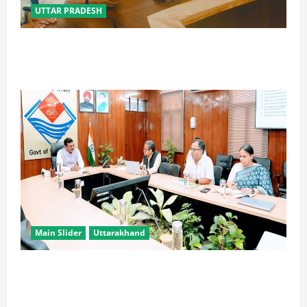
UTTAR PRADESH
विपक्ष के पास भाजपा को सत्ता से हटाने की ताकत नहीं: केशव
मौर्य
Main Slider
Uttarakhand
सभी विभाग एक प्लेटफॉर्म पर काम करें, ताकि युवाओं को सुविधा
मिल सके: मुख्य सचिव