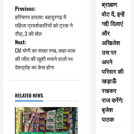
ब्राह्मण
P
Previous:
वोट दें, इन्हें
हरियाणा हादसा: बहादुरगढ़ में
o
गद्दी दिलाएं
महिला प्रदर्शकारियों को ट्रक ने
और
s
रौंदा, 3 की मौत
अखिलेश
Next:
t
CM योगी का सख्त रुख, कहा-पाक
उस पर
n
की जीत की खुशी मनाने वालों पर
अपने
देशद्रोह का केस होगा
a
परिवार की
खड़ाऊँ
v
रखकर
i
RELATED NEWS
राज करेंगे:
g
बृजेश
पाठक
a