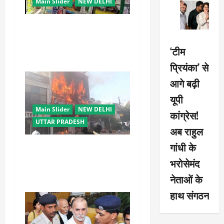
t
Main Slider
NEW DELHI
i
स्कूल-कॉलेजों के आसपास 500
o
मीटर तक नशे की बिक्री पर रोक
‘टीम
की तैयारी, केंद्र का बड़ा प्रस्ताव
n
प्रियंका’ से
आगे बढ़ी
यूपी
Main Slider
NEW DELHI
कांग्रेस!
UTTAR PRADESH
अब राहुल
गांधी के
लखनऊ कोचिंग अग्निकांड पर
सुप्रीम कोर्ट सख्त, LDA उपाध्यक्ष
भरोसेमंद
को नोटिस; SIT रिपोर्ट भी तलब
नेताओं के
हाथ संगठन