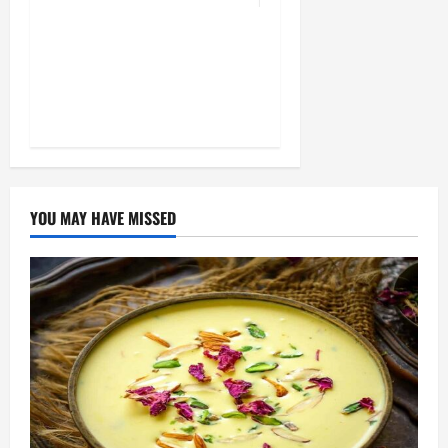
बालवाटिका को सक्षम, संवेदनशील
और सृजनशील नागरिक गढ़ने की
पहली प्रयोगशाला बना रही योगी
सरकार
YOU MAY HAVE MISSED