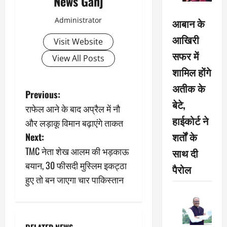
News Ganj
Administrator
आबान के
आखिरी
Visit Website
सफर में
View All Posts
शामिल होंगे
अतीक के
P
Previous:
बेटे,
राफेल आने के बाद अप्रैल में नौ
o
हाईकोर्ट ने
और लड़ाकू विमान बढ़ाएंगे ताकत
s
शर्तों के
Next:
TMC नेता शेख आलम की भड़काऊ
साथ दी
t
बयान, 30 फीसदी मुस्लिम इकट्ठा
पैरोल
n
हुए तो बन जाएगा चार पाकिस्तान
a
v