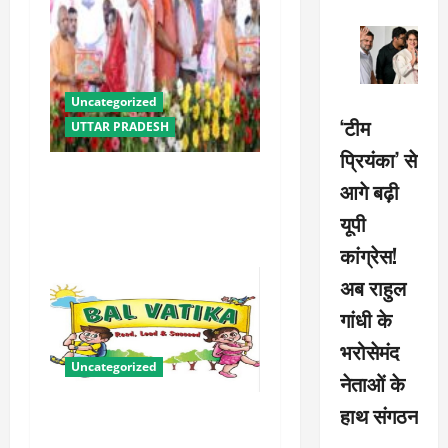
Uncategorized
‘टीम
UTTAR PRADESH
प्रियंका’ से
योगी सरकार में ओबीसी परिवारों
आगे बढ़ी
के लिए संबल बनी सामूहिक विवाह
यूपी
योजना
कांग्रेस!
अब राहुल
गांधी के
भरोसेमंद
Uncategorized
नेताओं के
हाथ संगठन
बालवाटिका को सक्षम, संवेदनशील
और सृजनशील नागरिक गढ़ने की