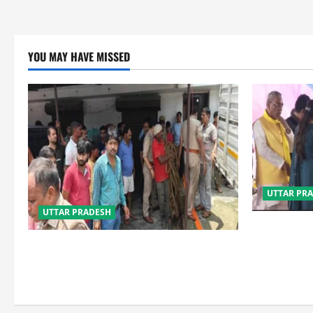
YOU MAY HAVE MISSED
UTTAR PR
UTTAR PRADESH
बेटी व व्यापारी
या जहन्नुम में
प्रयागराज में सेप्टिक टैंक बना मौत का जाल,
जहरीली गैस से दो मजदूरों की दर्दनाक मौत