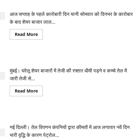
पहुंचा ICICI बैंक का शेयर
आज सप्ताह के पहले कारोबारी दिन यानी सोमवार को दिनभर के कारोबार
के बाद शेयर बाजार लाल...
Read
Read More
more
about
लाल
निशान
पर
डॉलर के मुकाबले रुपया आठ पैसे गिरकर बंद
बंद
सेंसेक्स-
निफ्टी,
मुंबई। घरेलू शेयर बाजारों में तेजी की रफ्तार धीमी पड़ने व कच्चे तेल में
कारोबार
के
जारी तेजी से...
दौरान
उच्चतम
Read
Read More
स्तर
more
पर
about
पहुंचा
डॉलर
ICICI
के
बैंक
मुकाबले
का
पेट्रोल 19 व डीजल की कीमत 20 माह के उच्चतम स्तर पर पहुंची
रुपया
शेयर
आठ
पैसे
नई दिल्ली। तेल विपणन कंपनियों द्वारा कीमतों में आज लगातार नवें दिन
गिरकर
बंद
भारी वृद्धि के कारण पेट्रोल...