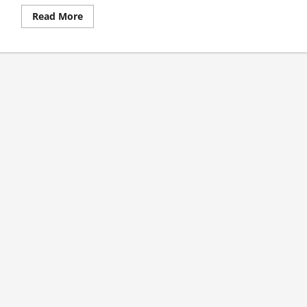
Read
Read More
more
about
पेट्रोल
19
व
डीजल
की
कीमत
20
माह
के
उच्चतम
स्तर
पर
पहुंची