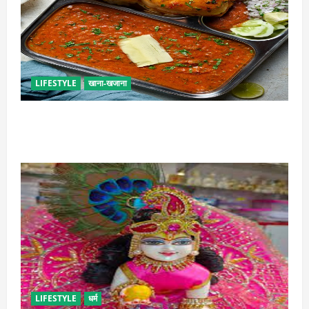
LIFESTYLE
खाना-खजाना
इस तरह से बनाएं बच्चों के लिए पाव-भाजी, भूल जाएंगे स्ट्रीट
फूड का स्वाद
LIFESTYLE
धर्म