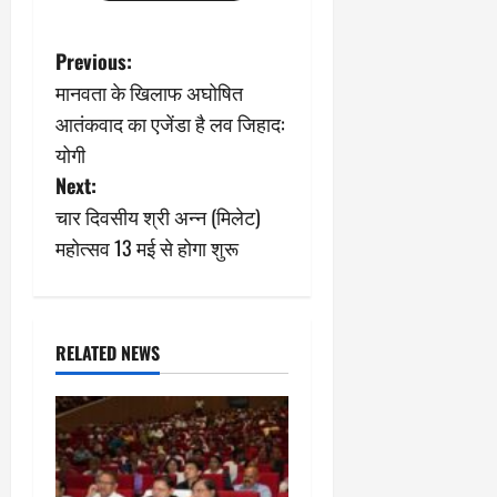
P
Previous:
मानवता के खिलाफ अघोषित
o
आतंकवाद का एजेंडा है लव जिहाद:
s
योगी
Next:
t
चार दिवसीय श्री अन्न (मिलेट)
n
महोत्सव 13 मई से होगा शुरू
a
v
RELATED NEWS
i
g
a