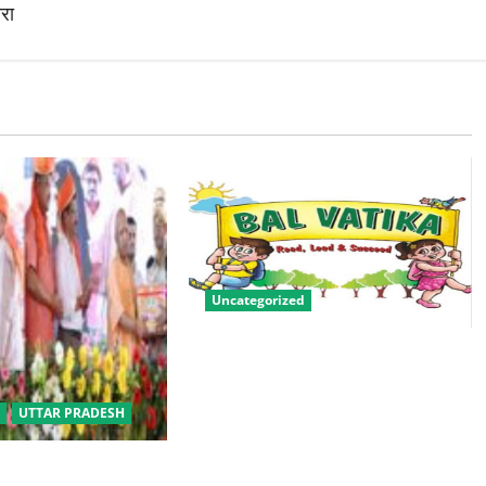
ारा
Uncategorized
बालवाटिका को सक्षम, संवेदनशील और
सृजनशील नागरिक गढ़ने की पहली
प्रयोगशाला बना रही योगी सरकार
UTTAR PRADESH
बीसी परिवारों के लिए