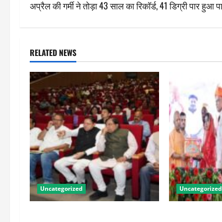
s
अप्रैल की गर्मी ने तोड़ा 43 साल का रिकॉर्ड, 41 डिग्री पार हुआ प
t
n
RELATED NEWS
a
v
i
g
a
t
Uncategorized
Uncategorized
i
o
पीएम किसान सम्मान निधि की 23वीं किस्त
योगी सरकार में ओ