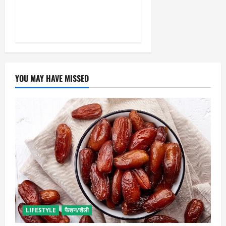
प्रयागराज आ रहे राहुल गांधी :
केशव प्रसाद मौर्य
YOU MAY HAVE MISSED
LIFESTYLE
फैशन/शैली