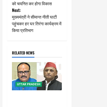
o
को चयनित कर होगा विकास
s
Next:
मुख्यमंत्री ने सीमान्त नीती घाटी
t
पहुंचकर हर घर तिरंगा कार्यक्रम में
n
किया प्रतिभाग
a
v
RELATED NEWS
i
g
a
UTTAR PRADESH
t
ब्राह्मण वोट पर बिछी सियासी
i
बिसात, यूपी चुनाव से पहले सपा-