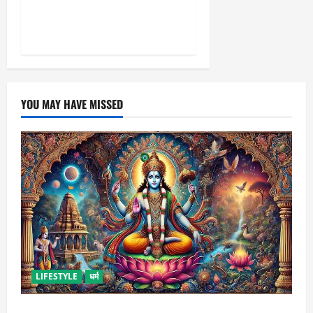
योगी सरकार का गोरखपुर का
‘मातृ सेवा’ मॉडल बना जीवनरक्षक
YOU MAY HAVE MISSED
LIFESTYLE
धर्म
कामिका एकादशी कब है ? , जानें व्रत की पूजा-विधि और महत्व