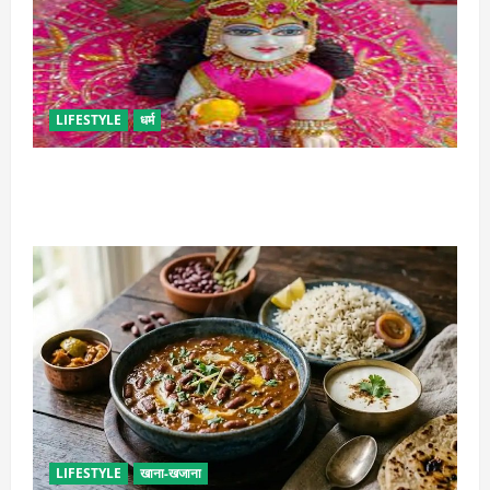
LIFESTYLE
धर्म
सावन में लड्डू गोपाल की ऐसे करें सेवा, छोटी भूल पड़ सकती है
भारी
LIFESTYLE
खाना-खजाना