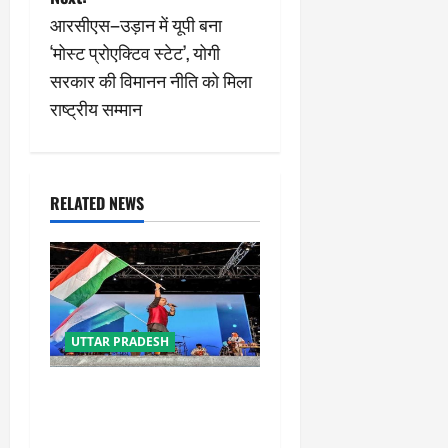
t
आरसीएस–उड़ान में यूपी बना
n
‘मोस्ट प्रोएक्टिव स्टेट’, योगी
सरकार की विमानन नीति को मिला
a
राष्ट्रीय सम्मान
v
i
RELATED NEWS
g
a
t
i
UTTAR PRADESH
o
‘तिरंगा संगीत समारोह’ में राष्ट्र
नायकों को मिलेगा सम्मान,
n
राष्ट्रभक्ति के गीतों पर झूमेगा