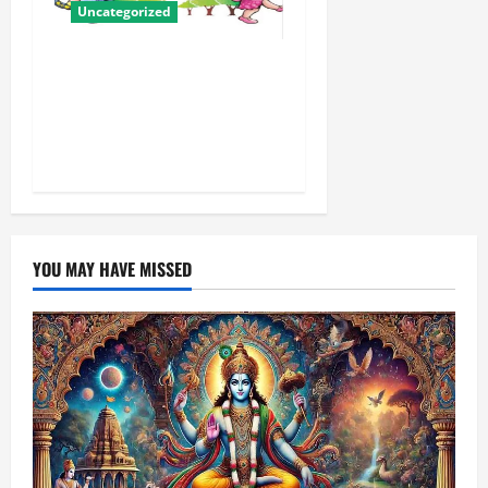
Uncategorized
बालवाटिका को सक्षम, संवेदनशील
और सृजनशील नागरिक गढ़ने की
पहली प्रयोगशाला बना रही योगी
सरकार
YOU MAY HAVE MISSED