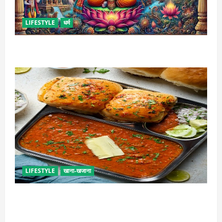
LIFESTYLE
धर्म
कामिका एकादशी कब है ? , जानें व्रत की पूजा-विधि और महत्व
LIFESTYLE
खाना-खजाना
इस तरह से बनाएं बच्चों के लिए पाव-भाजी, भूल जाएंगे स्ट्रीट
फूड का स्वाद