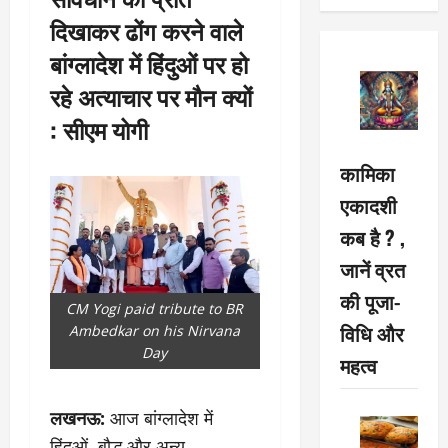
दिखाकर ढोंग करने वाले
बांग्लादेश में हिंदुओं पर हो
रहे अत्याचार पर मौन क्यों
: सीएम योगी
कामिका
एकादशी
कब है ? ,
जानें व्रत
की पूजा-
CM Yogi paid tribute to BR
विधि और
Ambedkar on his Nirvana
Day
महत्व
लखनऊ:
आज बांग्लादेश में
हिंदुओं, बौद्ध और अन्य