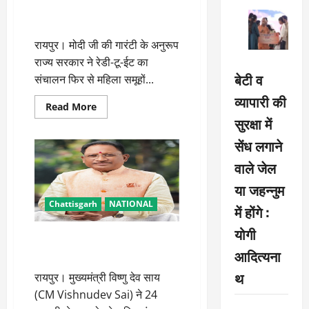
महिला समूहों के जिम्मे होगा नौनिहालों
बरामद
का पोषण : सीएम विष्णुदेव साय
रायपुर। मोदी जी की गारंटी के अनुरूप
राज्य सरकार ने रेडी-टू-ईट का
बेटी व
संचालन फिर से महिला समूहों...
व्यापारी की
Read
Read More
more
सुरक्षा में
about
महिला
सेंध लगाने
समूहों
के
जिम्मे
वाले जेल
होगा
नौनिहालों
या जहन्नुम
का
पोषण
Chattisgarh
NATIONAL
में होंगे :
:
सीएम
योगी
विष्णुदेव
सीएम विष्णुदेव साय ने राजिम कुंभ
साय
आदित्यना
कल्प की दी शुभकामनाएं
थ
रायपुर। मुख्यमंत्री विष्णु देव साय
(CM Vishnudev Sai) ने 24