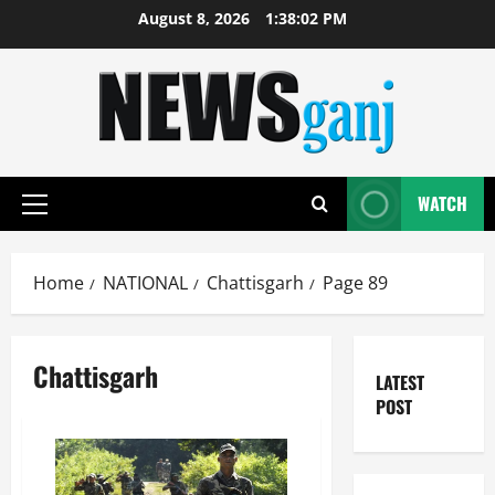
Skip
August 8, 2026
1:38:03 PM
to
content
WATCH
Primary
Menu
Home
NATIONAL
Chattisgarh
Page 89
Chattisgarh
LATEST
POST