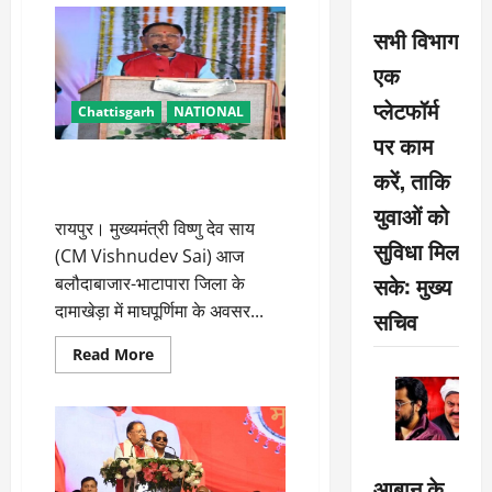
विष्णुदेव
साय
सभी विभाग
ने
संत
एक
रविदास
जयंती
प्लेटफॉर्म
की
Chattisgarh
NATIONAL
दी
बधाई
पर काम
दामाखेड़ा का नाम अब होगा कबीर धर्म
करें, ताकि
नगर दामाखेड़ा: सीएम साय
युवाओं को
रायपुर। मुख्यमंत्री विष्णु देव साय
सुविधा मिल
(CM Vishnudev Sai) आज
सके: मुख्य
बलौदाबाजार-भाटापारा जिला के
दामाखेड़ा में माघपूर्णिमा के अवसर...
सचिव
Read
Read More
more
about
दामाखेड़ा
का
नाम
अब
होगा
कबीर
आबान के
धर्म