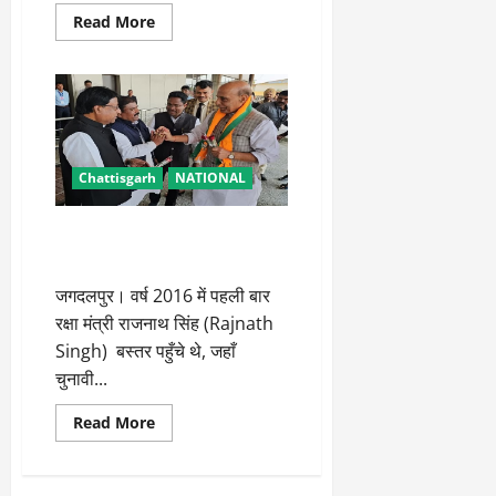
Read
Read More
more
about
आगामी
लोकसभा
चुनाव
देश
के
भविष्य
के
लिए
Chattisgarh
NATIONAL
काफी
अहम:
अमित
बस्तर पहुंचे राजनाथ सिंह,
शाह
कार्यकर्ताओं से की मुलाकात
जगदलपुर। वर्ष 2016 में पहली बार
रक्षा मंत्री राजनाथ सिंह (Rajnath
Singh) बस्तर पहुँचे थे, जहाँ
चुनावी...
Read
Read More
more
about
बस्तर
पहुंचे