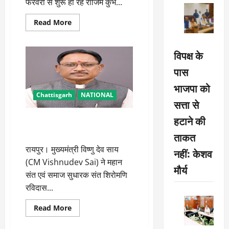
फरवरी से शुरू हो रहे राजिम कुंभ...
Read
Read More
more
about
सीएम
विष्णुदेव
विपक्ष के
साय
ने
पास
राजिम
कुंभ
भाजपा को
कल्प
की
Chattisgarh
NATIONAL
दी
सत्ता से
शुभकामनाएं
हटाने की
सीएम विष्णुदेव साय ने संत रविदास
जयंती की दी बधाई
ताकत
रायपुर। मुख्यमंत्री विष्णु देव साय
नहीं: केशव
(CM Vishnudev Sai) ने महान
मौर्य
संत एवं समाज सुधारक संत शिरोमणि
रविदास...
Read
Read More
more
about
सीएम