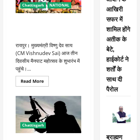
नगर
Chattisgarh
NATIONAL
आखिरी
दामाखेड़ा:
सीएम
सफर में
साय
सीएम साय ने मैनपाट महोत्सव
शामिल होंगे
आयोजन के लिए प्रतिवर्ष 50 लाख
रुपए की घोषणा
अतीक के
रायपुर। मुख्यमंत्री विष्णु देव साय
बेटे,
(CM Vishnudev Sai) आज तीन
हाईकोर्ट ने
दिवसीय मैनपाट महोत्सव के शुभारंभ में
शर्तों के
पहुंचे।...
साथ दी
Read
Read More
more
पैरोल
about
सीएम
साय
ने
मैनपाट
महोत्सव
आयोजन
के
लिए
Chattisgarh
प्रतिवर्ष
50
ब्राह्मण
लाख