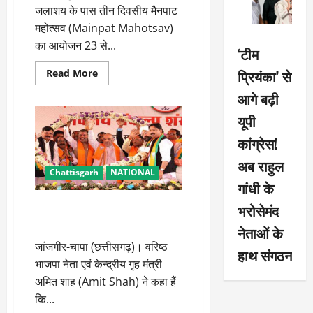
जलाशय के पास तीन दिवसीय मैनपाट
महोत्सव (Mainpat Mahotsav)
का आयोजन 23 से...
‘टीम
Read
प्रियंका’ से
Read More
more
about
आगे बढ़ी
सीएम
विष्णुदेव
यूपी
साय
करेंगे
कांग्रेस!
मैनपाट
महोत्सव
का
अब राहुल
उद्घाटन
Chattisgarh
NATIONAL
गांधी के
आगामी लोकसभा चुनाव देश के भविष्य
भरोसेमंद
के लिए काफी अहम: अमित शाह
नेताओं के
जांजगीर-चापा (छत्तीसगढ़)। वरिष्ठ
हाथ संगठन
भाजपा नेता एवं केन्द्रीय गृह मंत्री
अमित शाह (Amit Shah) ने कहा हैं
कि...