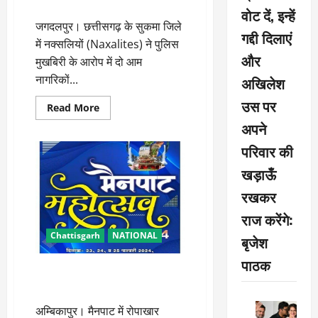
नक्सलियों ने की दो नागरिकों की हत्या
रुपए
वोट दें, इन्हें
की
घोषणा
जगदलपुर। छत्तीसगढ़ के सुकमा जिले
गद्दी दिलाएं
में नक्सलियों (Naxalites) ने पुलिस
और
मुखबिरी के आरोप में दो आम
नागरिकों...
अखिलेश
उस पर
Read
Read More
more
अपने
about
नक्सलियों
ने
परिवार की
की
दो
खड़ाऊँ
नागरिकों
की
रखकर
हत्या
राज करेंगे:
Chattisgarh
NATIONAL
बृजेश
पाठक
सीएम विष्णुदेव साय करेंगे मैनपाट
महोत्सव का उद्घाटन
अम्बिकापुर। मैनपाट में रोपाखार