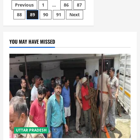
राजनाथ
Posts
Previous
1
…
86
87
सिंह,
कार्यकर्ताओं
से
88
89
90
91
Next
pagination
की
मुलाकात
YOU MAY HAVE MISSED
UTTAR PRADESH