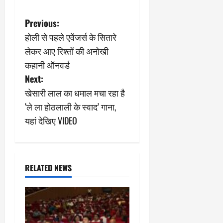
P
Previous:
होली से पहले एवेंजर्स के सितारे
o
लेकर आए रिश्तों की अनोखी
s
कहानी ऑनवर्ड
Next:
t
खेसारी लाल का धमाल मचा रहा है
n
‘ले ला होठलाली के स्वाद’ गाना,
यहां देखिए VIDEO
a
v
i
RELATED NEWS
g
a