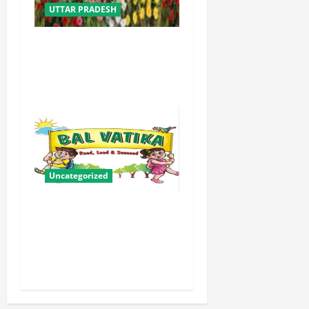
UTTAR PRADESH
योगी सरकार में ओबीसी परिवारों
के लिए संबल बनी सामूहिक विवाह
योजना
Uncategorized
बालवाटिका को सक्षम, संवेदनशील
और सृजनशील नागरिक गढ़ने की
पहली प्रयोगशाला बना रही योगी
सरकार