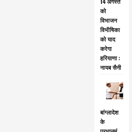
14 अगस्त
को
विभाजन
विभीषिका
को याद
करेगा
हरियाणा :
नायब सैनी
बांग्लादेश
के
प्रधानमं