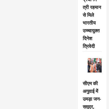
त्री रहमान
से मिले
भारतीय
उच्चायुक्त
दिनेश
त्रिवेदी
सीएम की
अगुवाई में
उमड़ा जन-
समुद्र,