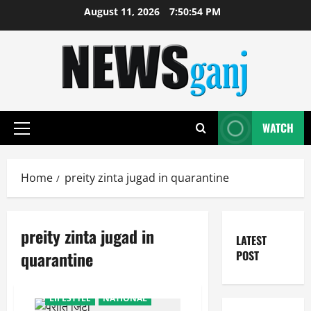
Skip
August 11, 2026
7:50:54 PM
to
content
WATCH
Primary
Menu
Home
preity zinta jugad in quarantine
preity zinta jugad in
LATEST
quarantine
POST
ENTERTAINMENT
Health
LIFESTYLE
NATIONAL