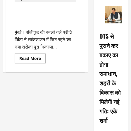
प्रीति जिंटा ने लॉकडाउन में फिट रहने
का ढूंढा जुगाड़, वीडियो की फैंस कर
रहे हैं तारीफ
मुंबई। बॉलीवुड की बबली गर्ल प्रीति
OTS से
जिंटा ने लॉकडाउन में फिट रहने का
पुराने कर
नया तरीका ढूंढ निकाला...
बकाए का
Read
Read More
more
होगा
about
प्रीति
समाधान,
जिंटा
ने
शहरों के
लॉकडाउन
में
विकास को
फिट
रहने
का
मिलेगी नई
ढूंढा
जुगाड़,
गति: एके
वीडियो
की
शर्मा
फैंस
कर
रहे